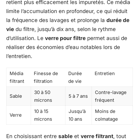
retient plus efficacement les impuretés. Ce média
limite l’accumulation en profondeur, ce qui réduit
la fréquence des lavages et prolonge la
durée de
vie
du filtre, jusqu’à dix ans, selon le rythme
d’utilisation. Le
verre pour filtre
permet aussi de
réaliser des économies d’eau notables lors de
l’entretien.
Média
Finesse de
Durée
Entretien
filtrant
filtration
de vie
30 à 50
Contre-lavage
Sable
5 à 7 ans
microns
fréquent
10 à 15
Jusqu’à
Moins de
Verre
microns
10 ans
colmatage
En choisissant entre
sable
et
verre filtrant
, tout