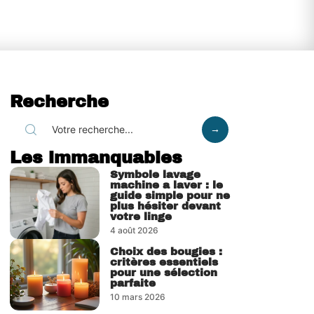
Recherche
Les immanquables
Symbole lavage
machine a laver : le
guide simple pour ne
plus hésiter devant
votre linge
4 août 2026
Choix des bougies :
critères essentiels
pour une sélection
parfaite
10 mars 2026