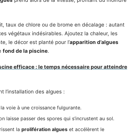
lgues
prend alors de la vitesse, profitant du moindre
blit, taux de chlore ou de brome en décalage : autant
ces végétaux indésirables. Ajoutez la chaleur, les
e, le décor est planté pour l’
apparition d’algues
le
fond de la piscine
.
cine efficace : le temps nécessaire pour atteindre
 l’installation des algues :
la voie à une croissance fulgurante.
on laisse passer des spores qui s’incrustent au sol.
rissent la
prolifération algues
et accélèrent le