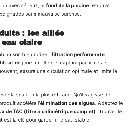
tion avec sérieux, le
fond de la piscine
retrouve
es baignades sans mauvaise surprise.
duits : les alliés
 eau claire
mbinaison bien rodée :
filtration performante
,
filtration
joue un rôle clé, captant particules et
souvent, assure une circulation optimale et limite la
este la solution la plus efficace. Qu’il s’agisse de
roduit accélère l’
élimination des algues
. Adaptez le
ux de TAC (titre alcalimétrique complet)
: trouver le
nt est la clé pour garder une eau stable.